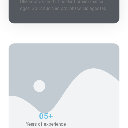
Ullamcorper morbi tincidunt ornare massa
eget. Sollicitudin ac orci phasellus egestas.
05+
Years of experience