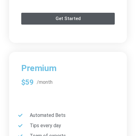
Get Started
Premium
$59
/month
Automated Bets
Tips every day
Team of experts