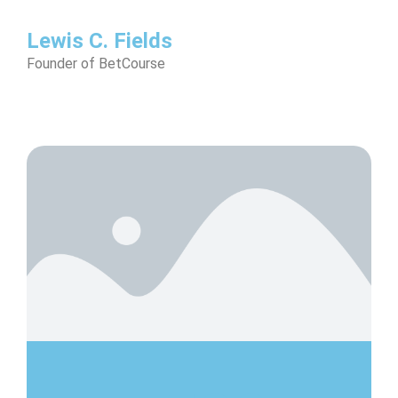
Lewis C. Fields
Founder of BetCourse