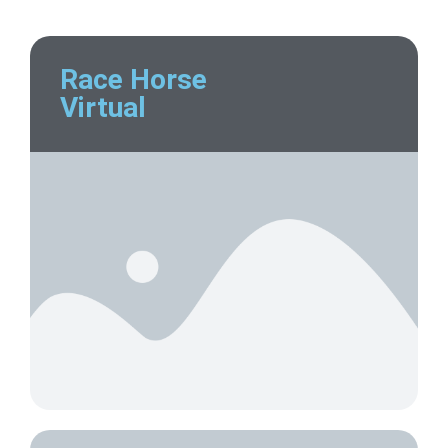
Race Horse
Virtual