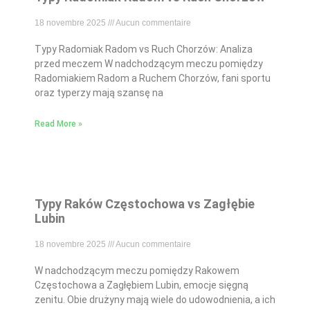
18 novembre 2025
Aucun commentaire
Typy Radomiak Radom vs Ruch Chorzów: Analiza
przed meczem W nadchodzącym meczu pomiędzy
Radomiakiem Radom a Ruchem Chorzów, fani sportu
oraz typerzy mają szansę na
Read More »
Typy Raków Częstochowa vs Zagłębie
Lubin
18 novembre 2025
Aucun commentaire
W nadchodzącym meczu pomiędzy Rakowem
Częstochowa a Zagłębiem Lubin, emocje sięgną
zenitu. Obie drużyny mają wiele do udowodnienia, a ich