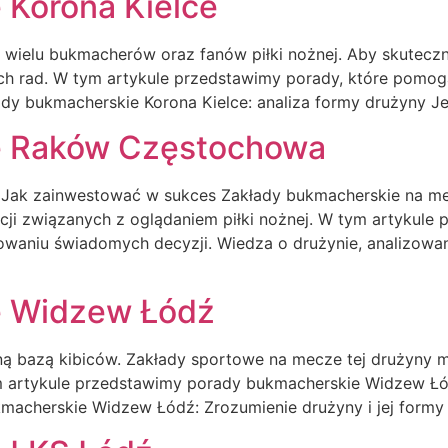
 Korona Kielce
ę wielu bukmacherów oraz fanów piłki nożnej. Aby skuteczn
nych rad. W tym artykule przedstawimy porady, które pomo
dy bukmacherskie Korona Kielce: analiza formy drużyny 
e Raków Częstochowa
 Jak zainwestować w sukces Zakłady bukmacherskie na 
i związanych z oglądaniem piłki nożnej. W tym artykule 
aniu świadomych decyzji. Wiedza o drużynie, analizowanie
e Widzew Łódź
alną bazą kibiców. Zakłady sportowe na mecze tej drużyny 
ym artykule przedstawimy porady bukmacherskie Widzew Ł
macherskie Widzew Łódź: Zrozumienie drużyny i jej formy