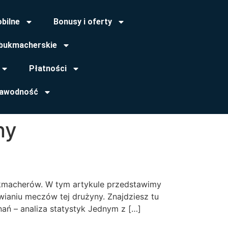
obilne
Bonusy i oferty
bukmacherskie
Płatności
zawodność
ny
bukmacherów. W tym artykule przedstawimy
aniu meczów tej drużyny. Znajdziesz tu
ań – analiza statystyk Jednym z […]