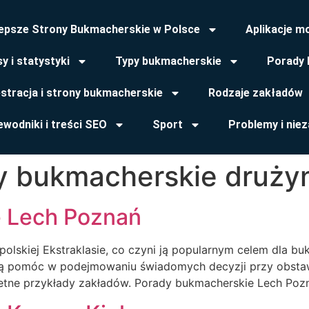
lepsze Strony Bukmacherskie w Polsce
Aplikacje m
y i statystyki
Typy bukmacherskie
Porady 
estracja i strony bukmacherskie
Rodzaje zakładów
wodniki i treści SEO
Sport
Problemy i nie
y bukmacherskie druży
 Lech Poznań
polskiej Ekstraklasie, co czyni ją popularnym celem dla 
ą pomóc w podejmowaniu świadomych decyzji przy obstawi
retne przykłady zakładów. Porady bukmacherskie Lech Pozn