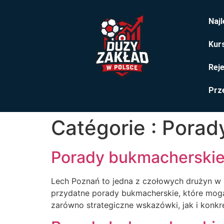
Naj
Kurs
Rej
Prze
Catégorie :
Porad
Porady bukmacherskie
Lech Poznań to jedna z czołowych drużyn w 
przydatne porady bukmacherskie, które mog
zarówno strategiczne wskazówki, jak i konk