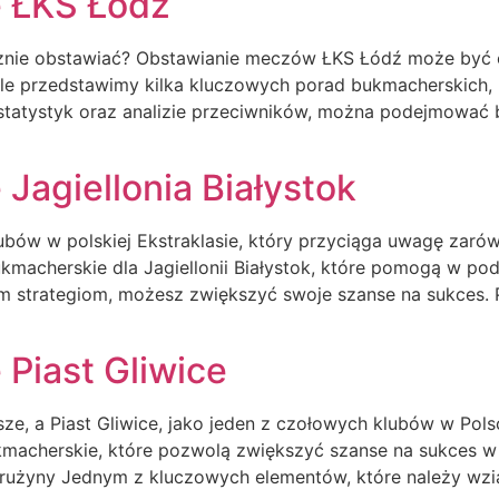
 ŁKS Łódź
znie obstawiać? Obstawianie meczów ŁKS Łódź może być e
kule przedstawimy kilka kluczowych porad bukmacherskich
 statystyk oraz analizie przeciwników, można podejmować 
Jagiellonia Białystok
klubów w polskiej Ekstraklasie, który przyciąga uwagę zar
kmacherskie dla Jagiellonii Białystok, które pomogą w po
m strategiom, możesz zwiększyć swoje szanse na sukces. P
Piast Gliwice
jsze, a Piast Gliwice, jako jeden z czołowych klubów w Po
kmacherskie, które pozwolą zwiększyć szanse na sukces w
 drużyny Jednym z kluczowych elementów, które należy wz