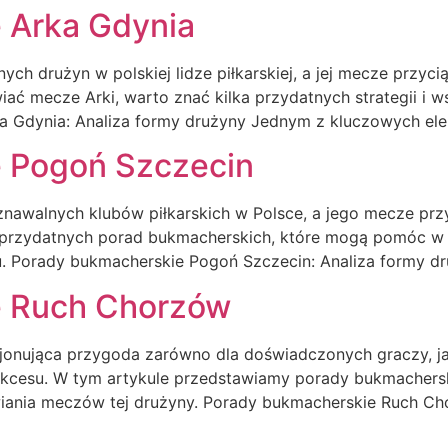
 Arka Gdynia
ych drużyn w polskiej lidze piłkarskiej, a jej mecze przyci
iać mecze Arki, warto znać kilka przydatnych strategii i
a Gdynia: Analiza formy drużyny Jednym z kluczowych el
 Pogoń Szczecin
znawalnych klubów piłkarskich w Polsce, a jego mecze przy
a przydatnych porad bukmacherskich, które mogą pomóc w
u. Porady bukmacherskie Pogoń Szczecin: Analiza formy 
e Ruch Chorzów
nująca przygoda zarówno dla doświadczonych graczy, jak 
 sukcesu. W tym artykule przedstawiamy porady bukmacher
ania meczów tej drużyny. Porady bukmacherskie Ruch Cho