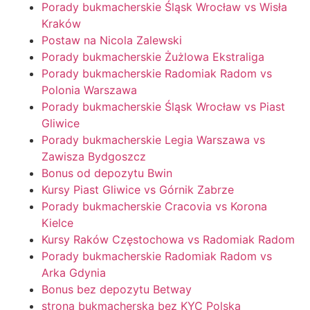
Porady bukmacherskie Śląsk Wrocław vs Wisła
Kraków
Postaw na Nicola Zalewski
Porady bukmacherskie Żużlowa Ekstraliga
Porady bukmacherskie Radomiak Radom vs
Polonia Warszawa
Porady bukmacherskie Śląsk Wrocław vs Piast
Gliwice
Porady bukmacherskie Legia Warszawa vs
Zawisza Bydgoszcz
Bonus od depozytu Bwin
Kursy Piast Gliwice vs Górnik Zabrze
Porady bukmacherskie Cracovia vs Korona
Kielce
Kursy Raków Częstochowa vs Radomiak Radom
Porady bukmacherskie Radomiak Radom vs
Arka Gdynia
Bonus bez depozytu Betway
strona bukmacherska bez KYC Polska