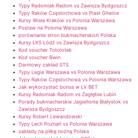
Typy Radomiak Radom vs Zawisza Bydgoszcz
Typy Raków Częstochowa vs Piast Gliwice
Kursy Wisła Kraków vs Polonia Warszawa
Postaw na Polonia Warszawa
porównanie stron bukmacherskich Polska
Kursy ŁKS Łódź vs Zawisza Bydgoszcz
Kod voucher Totolotek
Kod voucher Bwin
Darmowy zakład STS
Typy Legia Warszawa vs Polonia Warszawa
Typy Raków Częstochowa vs Polonia Warszawa
Jak wykorzystać bonus w LV BET
Kursy Radomiak Radom vs Zagłębie Lubin
Porady bukmacherskie Jagiellonia Białystok vs
Zawisza Bydgoszcz
Kursy Robert Lewandowski
Typy Lech Poznań vs Polonia Warszawa
zakłady na piłkę nożną Polska