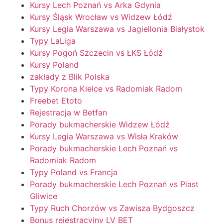
Kursy Lech Poznań vs Arka Gdynia
Kursy Śląsk Wrocław vs Widzew Łódź
Kursy Legia Warszawa vs Jagiellonia Białystok
Typy LaLiga
Kursy Pogoń Szczecin vs ŁKS Łódź
Kursy Poland
zakłady z Blik Polska
Typy Korona Kielce vs Radomiak Radom
Freebet Etoto
Rejestracja w Betfan
Porady bukmacherskie Widzew Łódź
Kursy Legia Warszawa vs Wisła Kraków
Porady bukmacherskie Lech Poznań vs
Radomiak Radom
Typy Poland vs Francja
Porady bukmacherskie Lech Poznań vs Piast
Gliwice
Typy Ruch Chorzów vs Zawisza Bydgoszcz
Bonus rejestracyjny LV BET