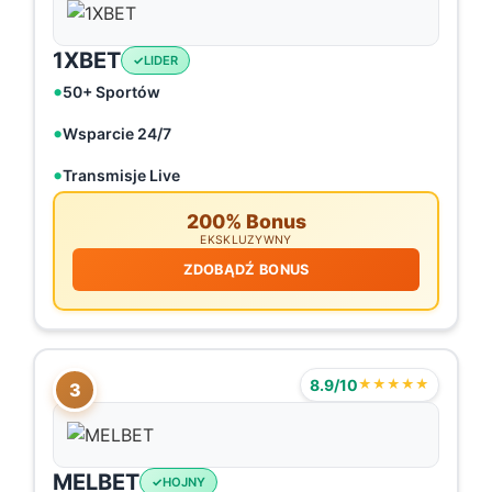
1XBET
LIDER
50+ Sportów
Wsparcie 24/7
Transmisje Live
200% Bonus
EKSKLUZYWNY
ZDOBĄDŹ BONUS
8.9/10
★★★★★
3
MELBET
HOJNY