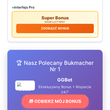
Interfejs Pro
Super Bonus
EKSKLUZYWNY
ZDOBĄDŹ BONUS
🏆 Nasz Polecany Bukmacher
Nr 1
GGBet
Ekskluzywny Bonus + Wsparcie
24/7
🎁 ODBIERZ MÓJ BONUS