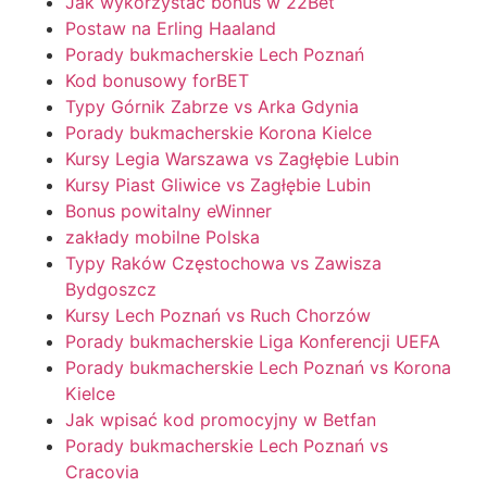
Jak wykorzystać bonus w 22Bet
Postaw na Erling Haaland
Porady bukmacherskie Lech Poznań
Kod bonusowy forBET
Typy Górnik Zabrze vs Arka Gdynia
Porady bukmacherskie Korona Kielce
Kursy Legia Warszawa vs Zagłębie Lubin
Kursy Piast Gliwice vs Zagłębie Lubin
Bonus powitalny eWinner
zakłady mobilne Polska
Typy Raków Częstochowa vs Zawisza
Bydgoszcz
Kursy Lech Poznań vs Ruch Chorzów
Porady bukmacherskie Liga Konferencji UEFA
Porady bukmacherskie Lech Poznań vs Korona
Kielce
Jak wpisać kod promocyjny w Betfan
Porady bukmacherskie Lech Poznań vs
Cracovia