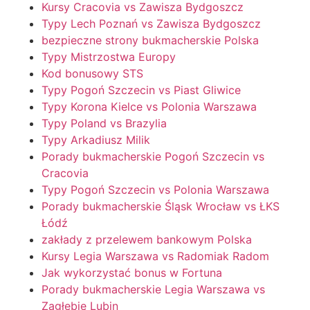
Kursy Cracovia vs Zawisza Bydgoszcz
Typy Lech Poznań vs Zawisza Bydgoszcz
bezpieczne strony bukmacherskie Polska
Typy Mistrzostwa Europy
Kod bonusowy STS
Typy Pogoń Szczecin vs Piast Gliwice
Typy Korona Kielce vs Polonia Warszawa
Typy Poland vs Brazylia
Typy Arkadiusz Milik
Porady bukmacherskie Pogoń Szczecin vs
Cracovia
Typy Pogoń Szczecin vs Polonia Warszawa
Porady bukmacherskie Śląsk Wrocław vs ŁKS
Łódź
zakłady z przelewem bankowym Polska
Kursy Legia Warszawa vs Radomiak Radom
Jak wykorzystać bonus w Fortuna
Porady bukmacherskie Legia Warszawa vs
Zagłębie Lubin