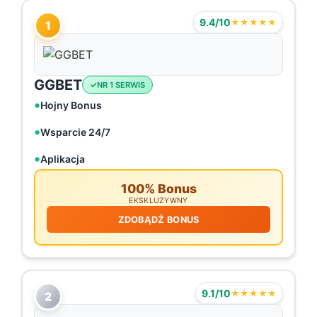
9.4/10
★★★★★
1
GGBET
NR 1 SERWIS
Hojny Bonus
Wsparcie 24/7
Aplikacja
100% Bonus
EKSKLUZYWNY
ZDOBĄDŹ BONUS
9.1/10
★★★★★
2