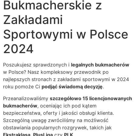
Bukmacherskie z
Zakładami
Sportowymi w Polsce
2024
Poszukujesz sprawdzonych i
legalnych bukmacherów
w Polsce? Nasz kompleksowy przewodnik po
najlepszych stronach z zakładami sportowymi w 2024
roku pomoże Ci
podjąć świadomą decyzję
.
Przeanalizowaliśmy
szczegółowo 15 licencjonowanych
bukmacherów
, oceniając ich pod kątem
bezpieczeństwa, oferty i jakości obsługi klienta.
Szczególną uwagę zwróciliśmy na możliwość
obstawiania popularnych rozgrywek, takich jak
Ekstraklasa
,
PlusLiga
czy
PLK
.