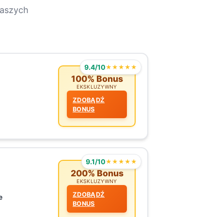
naszych
9.4/10
★★★★★
100% Bonus
EKSKLUZYWNY
ZDOBĄDŹ
BONUS
9.1/10
★★★★★
200% Bonus
EKSKLUZYWNY
ZDOBĄDŹ
e
BONUS