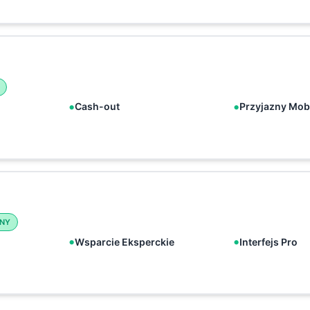
Cash-out
Przyjazny Mob
NY
Wsparcie Eksperckie
Interfejs Pro