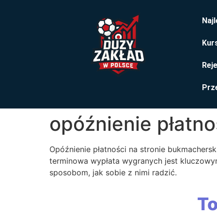
Naj
Kurs
Rej
Prze
opóźnienie płatno
Opóźnienie płatności na stronie bukmachersk
terminowa wypłata wygranych jest kluczowy
sposobom, jak sobie z nimi radzić.
To