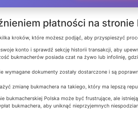
źnieniem płatności na stroni
 kilka kroków, które możesz podjąć, aby przyspieszyć proc
swoje konto i sprawdź sekcję historii transakcji, aby upewn
ość bukmacherów posiada czat na żywo lub infolinię, gd
kie wymagane dokumenty zostały dostarczone i są poprawn
ważyć zmianę bukmachera na takiego, który ma lepszą reput
ie bukmacherskiej Polska może być frustrujące, ale istnie
płat bukmachera, aby uniknąć nieprzyjemnych niespodzia