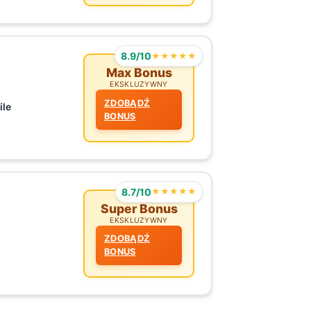
8.9/10
★★★★★
Max Bonus
EKSKLUZYWNY
ZDOBĄDŹ
ile
BONUS
8.7/10
★★★★★
Super Bonus
EKSKLUZYWNY
ZDOBĄDŹ
BONUS