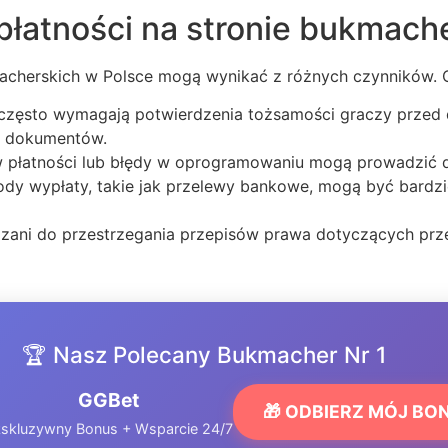
płatności na stronie bukmache
acherskich w Polsce mogą wynikać z różnych czynników. Ot
zęsto wymagają potwierdzenia tożsamości graczy przed 
h dokumentów.
płatności lub błędy w oprogramowaniu mogą prowadzić do 
dy wypłaty, takie jak przelewy bankowe, mogą być bardzie
ani do przestrzegania przepisów prawa dotyczących przec
🏆 Nasz Polecany Bukmacher Nr 1
GGBet
🎁 ODBIERZ MÓJ BO
skluzywny Bonus + Wsparcie 24/7