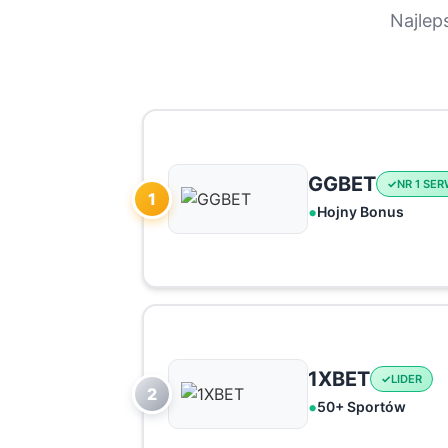
Najlep
GGBET
NR 1 SER
1
Hojny Bonus
1XBET
LIDER
2
50+ Sportów