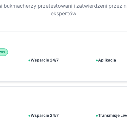
si bukmacherzy przetestowani i zatwierdzeni przez 
ekspertów
WIS
Wsparcie 24/7
Aplikacja
Wsparcie 24/7
Transmisje Liv