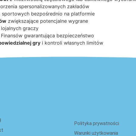
orzenia spersonalizowanych zakładów
sportowych bezpośrednio na platformie
sów
zwiększające potencjalne wygrane
 lojalnych graczy
 Finansów gwarantująca bezpieczeństwo
owiedzialnej gry
i kontroli własnych limitów
nas
Prawne
ł
Polityka prywatności
kt
Warunki użytkowania