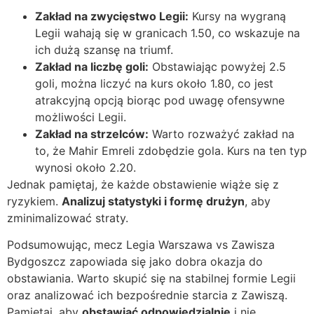
Zakład na zwycięstwo Legii:
Kursy na wygraną
Legii wahają się w granicach 1.50, co wskazuje na
ich dużą szansę na triumf.
Zakład na liczbę goli:
Obstawiając powyżej 2.5
goli, można liczyć na kurs około 1.80, co jest
atrakcyjną opcją biorąc pod uwagę ofensywne
możliwości Legii.
Zakład na strzelców:
Warto rozważyć zakład na
to, że Mahir Emreli zdobędzie gola. Kurs na ten typ
wynosi około 2.20.
Jednak pamiętaj, że każde obstawienie wiąże się z
ryzykiem.
Analizuj statystyki i formę drużyn
, aby
zminimalizować straty.
Podsumowując, mecz Legia Warszawa vs Zawisza
Bydgoszcz zapowiada się jako dobra okazja do
obstawiania. Warto skupić się na stabilnej formie Legii
oraz analizować ich bezpośrednie starcia z Zawiszą.
Pamiętaj, aby
obstawiać odpowiedzialnie
i nie