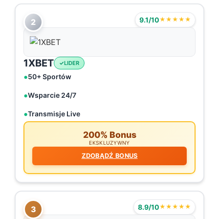
9.1/10
★★★★★
2
1XBET
LIDER
50+ Sportów
Wsparcie 24/7
Transmisje Live
200% Bonus
EKSKLUZYWNY
ZDOBĄDŹ BONUS
8.9/10
★★★★★
3