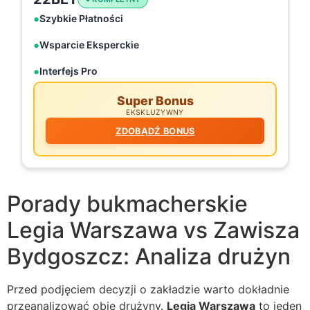
Szybkie Płatności
Wsparcie Eksperckie
Interfejs Pro
Super Bonus
EKSKLUZYWNY
ZDOBĄDŹ BONUS
Porady bukmacherskie
Legia Warszawa vs Zawisza
Bydgoszcz: Analiza drużyn
Przed podjęciem decyzji o zakładzie warto dokładnie
przeanalizować obie drużyny.
Legia Warszawa
to jeden