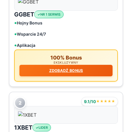
GGBET
NR 1 SERWIS
Hojny Bonus
Wsparcie 24/7
Aplikacja
100% Bonus
EKSKLUZYWNY
ZDOBĄDŹ BONUS
9.1/10
★★★★★
2
1XBET
LIDER