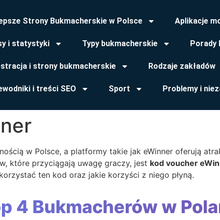
lepsze Strony Bukmacherskie w Polsce
Aplikacje m
y i statystyki
Typy bukmacherskie
Porady 
estracja i strony bukmacherskie
Rodzaje zakładów
wodniki i treści SEO
Sport
Problemy i nie
ner
ością w Polsce, a platformy takie jak eWinner oferują atr
, które przyciągają uwagę graczy, jest
kod voucher eWin
korzystać ten kod oraz jakie korzyści z niego płyną.
p 4 Bukmacherów w Pol