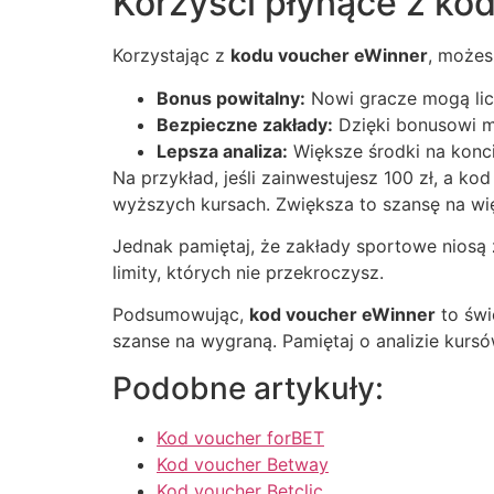
Korzyści płynące z ko
Korzystając z
kodu voucher eWinner
, możes
Bonus powitalny:
Nowi gracze mogą lic
Bezpieczne zakłady:
Dzięki bonusowi mo
Lepsza analiza:
Większe środki na konci
Na przykład, jeśli zainwestujesz 100 zł, a 
wyższych kursach. Zwiększa to szansę na wi
Jednak pamiętaj, że zakłady sportowe niosą
limity, których nie przekroczysz.
Podsumowując,
kod voucher eWinner
to świ
szanse na wygraną. Pamiętaj o analizie kursó
Podobne artykuły:
Kod voucher forBET
Kod voucher Betway
Kod voucher Betclic