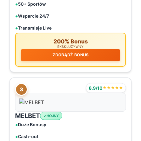
50+ Sportów
Wsparcie 24/7
Transmisje Live
200% Bonus
EKSKLUZYWNY
ZDOBĄDŹ BONUS
8.9/10
★★★★★
3
MELBET
HOJNY
Duże Bonusy
Cash-out