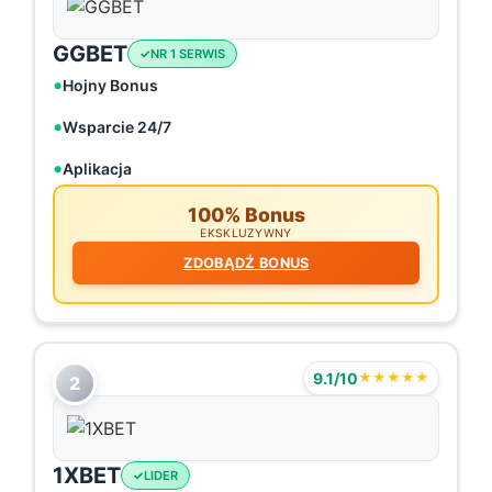
GGBET
NR 1 SERWIS
Hojny Bonus
Wsparcie 24/7
Aplikacja
100% Bonus
EKSKLUZYWNY
ZDOBĄDŹ BONUS
9.1/10
★★★★★
2
1XBET
LIDER