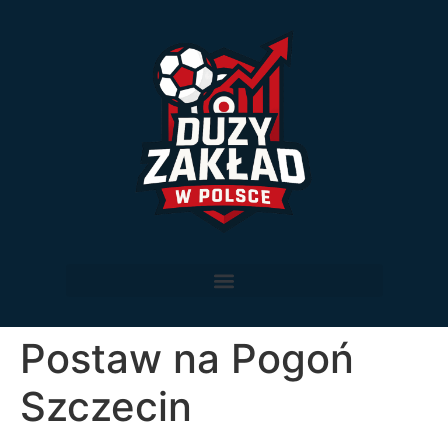
Postaw na Pogoń
Szczecin