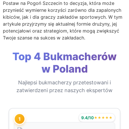
Postaw na Pogoń Szczecin to decyzja, która może
przynieść wymierne korzyści zarówno dla zapalonych
kibiców, jak i dla graczy zakładów sportowych. W tym
artykule przyjrzymy się aktualnej formie drużyny, jej
potencjałowi oraz strategiom, które mogą zwiększyć
Twoje szanse na sukces w zakładach.
Top 4 Bukmacherów
w Poland
Najlepsi bukmacherzy przetestowani i
zatwierdzeni przez naszych ekspertów
9.4/10
★★★★★
1