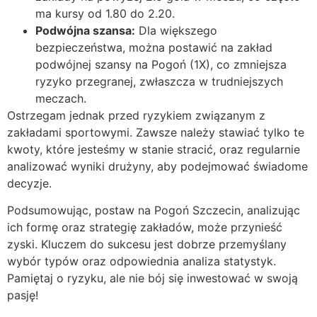
ma kursy od 1.80 do 2.20.
Podwójna szansa:
Dla większego
bezpieczeństwa, można postawić na zakład
podwójnej szansy na Pogoń (1X), co zmniejsza
ryzyko przegranej, zwłaszcza w trudniejszych
meczach.
Ostrzegam jednak przed ryzykiem związanym z
zakładami sportowymi. Zawsze należy stawiać tylko te
kwoty, które jesteśmy w stanie stracić, oraz regularnie
analizować wyniki drużyny, aby podejmować świadome
decyzje.
Podsumowując, postaw na Pogoń Szczecin, analizując
ich formę oraz strategię zakładów, może przynieść
zyski. Kluczem do sukcesu jest dobrze przemyślany
wybór typów oraz odpowiednia analiza statystyk.
Pamiętaj o ryzyku, ale nie bój się inwestować w swoją
pasję!