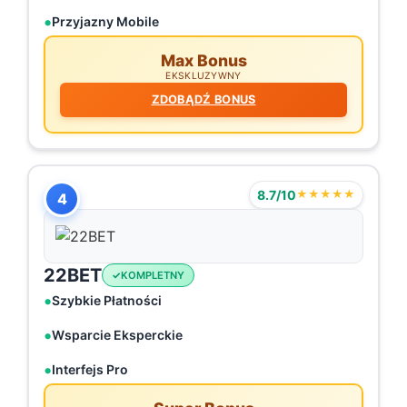
Przyjazny Mobile
Max Bonus
EKSKLUZYWNY
ZDOBĄDŹ BONUS
8.7/10
★★★★★
4
22BET
KOMPLETNY
Szybkie Płatności
Wsparcie Eksperckie
Interfejs Pro