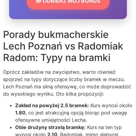
🎁 ODBIERZ MÓJ BONUS
Porady bukmacherskie
Lech Poznań vs Radomiak
Radom: Typy na bramki
Oprócz zakładów na zwycięstwo, warto również
spojrzeć na typy dotyczące liczby bramek w meczu.
Lech Poznań ma silną ofensywę, co może doprowadzić
do wysokiego wyniku. Oto kilka propozycji:
Zakład na powyżej 2.5 bramek:
Kurs wynosi około
1.80
, co jest atrakcyjną opcją biorąc pod uwagę
ofensywne umiejętności Lecha.
Obie drużyny strzelą bramkę:
Kurs na ten typ
wynosi około
2.10
. Radomiak, mimo słabszej