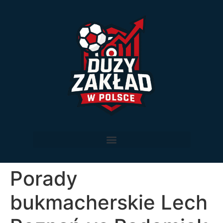
Porady
bukmacherskie Lech