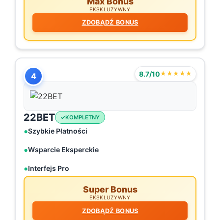
Max Bonus
EKSKLUZYWNY
ZDOBĄDŹ BONUS
8.7/10
★★★★★
4
22BET
KOMPLETNY
Szybkie Płatności
Wsparcie Eksperckie
Interfejs Pro
Super Bonus
EKSKLUZYWNY
ZDOBĄDŹ BONUS