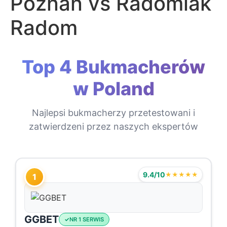
Poznań vs Radomiak
Radom
Top 4 Bukmacherów
w Poland
Najlepsi bukmacherzy przetestowani i
zatwierdzeni przez naszych ekspertów
9.4/10
★★★★★
1
GGBET
NR 1 SERWIS