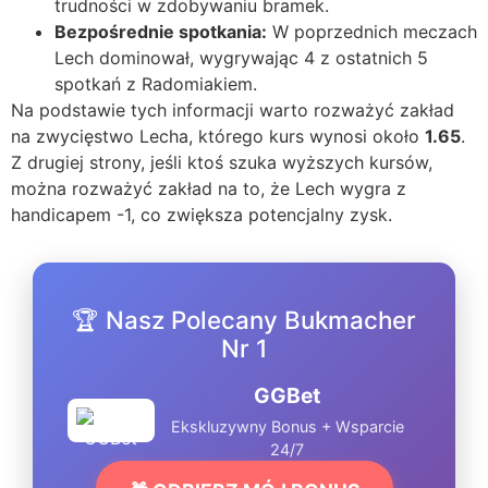
trudności w zdobywaniu bramek.
Bezpośrednie spotkania:
W poprzednich meczach
Lech dominował, wygrywając 4 z ostatnich 5
spotkań z Radomiakiem.
Na podstawie tych informacji warto rozważyć zakład
na zwycięstwo Lecha, którego kurs wynosi około
1.65
.
Z drugiej strony, jeśli ktoś szuka wyższych kursów,
można rozważyć zakład na to, że Lech wygra z
handicapem -1, co zwiększa potencjalny zysk.
🏆 Nasz Polecany Bukmacher
Nr 1
GGBet
Ekskluzywny Bonus + Wsparcie
24/7