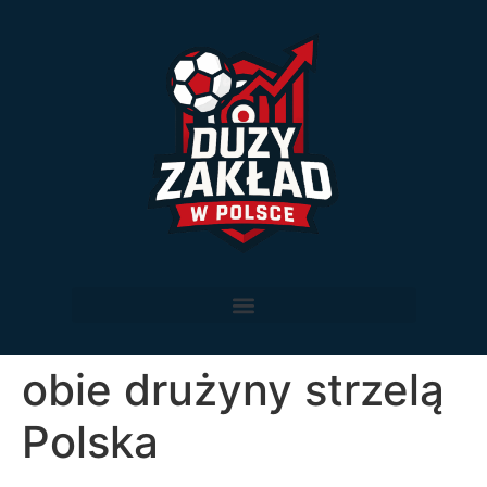
obie drużyny strzelą
Polska