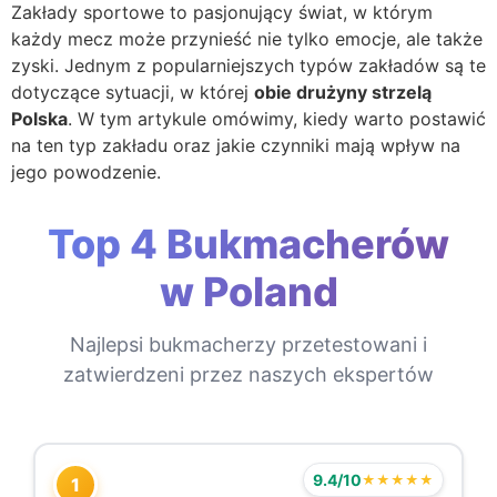
Zakłady sportowe to pasjonujący świat, w którym
każdy mecz może przynieść nie tylko emocje, ale także
zyski. Jednym z popularniejszych typów zakładów są te
dotyczące sytuacji, w której
obie drużyny strzelą
Polska
. W tym artykule omówimy, kiedy warto postawić
na ten typ zakładu oraz jakie czynniki mają wpływ na
jego powodzenie.
Top 4 Bukmacherów
w Poland
Najlepsi bukmacherzy przetestowani i
zatwierdzeni przez naszych ekspertów
9.4/10
★★★★★
1