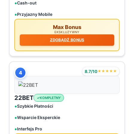
Cash-out
Przyjazny Mobile
Max Bonus
EKSKLUZYWNY
ZDOBĄDŹ BONUS
8.7/10
★★★★★
4
22BET
KOMPLETNY
Szybkie Płatności
Wsparcie Eksperckie
Interfejs Pro