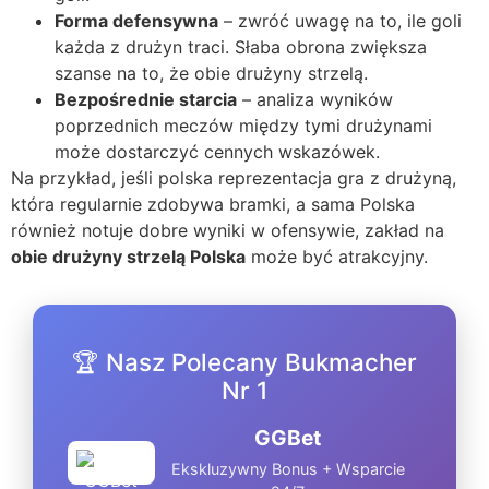
Forma defensywna
– zwróć uwagę na to, ile goli
każda z drużyn traci. Słaba obrona zwiększa
szanse na to, że obie drużyny strzelą.
Bezpośrednie starcia
– analiza wyników
poprzednich meczów między tymi drużynami
może dostarczyć cennych wskazówek.
Na przykład, jeśli polska reprezentacja gra z drużyną,
która regularnie zdobywa bramki, a sama Polska
również notuje dobre wyniki w ofensywie, zakład na
obie drużyny strzelą Polska
może być atrakcyjny.
🏆 Nasz Polecany Bukmacher
Nr 1
GGBet
Ekskluzywny Bonus + Wsparcie