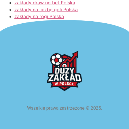
zakłady draw no bet Polska
zakłady na liczbę goli Polska
zakłady na rogi Polska
Wszelkie prawa zastrzeżone
©
2025.