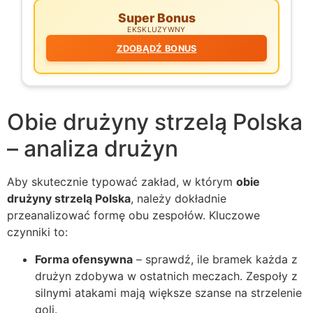
Super Bonus
EKSKLUZYWNY
ZDOBĄDŹ BONUS
Obie drużyny strzelą Polska
– analiza drużyn
Aby skutecznie typować zakład, w którym
obie
drużyny strzelą Polska
, należy dokładnie
przeanalizować formę obu zespołów. Kluczowe
czynniki to:
Forma ofensywna
– sprawdź, ile bramek każda z
drużyn zdobywa w ostatnich meczach. Zespoły z
silnymi atakami mają większe szanse na strzelenie
goli.