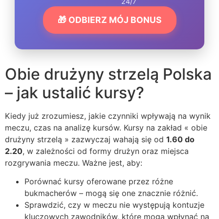
24/7
🎁 ODBIERZ MÓJ BONUS
Obie drużyny strzelą Polska
– jak ustalić kursy?
Kiedy już zrozumiesz, jakie czynniki wpływają na wynik
meczu, czas na analizę kursów. Kursy na zakład « obie
drużyny strzelą » zazwyczaj wahają się od
1.60 do
2.20
, w zależności od formy drużyn oraz miejsca
rozgrywania meczu. Ważne jest, aby:
Porównać kursy oferowane przez różne
bukmacherów – mogą się one znacznie różnić.
Sprawdzić, czy w meczu nie występują kontuzje
kluczowych zawodników, które mogą wpłynąć na