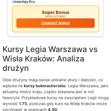
Interfejs Pro
Super Bonus
EKSKLUZYWNY
ZDOBĄDŹ BONUS
Kursy Legia Warszawa vs
Wisła Kraków: Analiza
drużyn
Obie drużyny mają swoje unikalne atuty i słabości, co
wpływa na
kursy bukmacherskie
. Legia Warszawa, jako
aktualny mistrz kraju, często stawiana jest w roli
faworyta. Przykładowe kursy na zwycięstwo Legii mogą
wynosić
1.75
, podczas gdy kurs na Wisłę Kraków może
oscylować w granicach
4.50
.