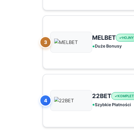
MELBET
HOJNY
3
Duże Bonusy
22BET
KOMPLET
4
Szybkie Płatności