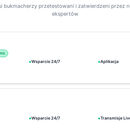
si bukmacherzy przetestowani i zatwierdzeni przez 
ekspertów
WIS
Wsparcie 24/7
Aplikacja
Wsparcie 24/7
Transmisje Liv