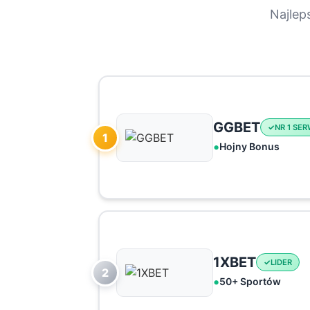
Najlep
GGBET
NR 1 SER
1
Hojny Bonus
1XBET
LIDER
2
50+ Sportów