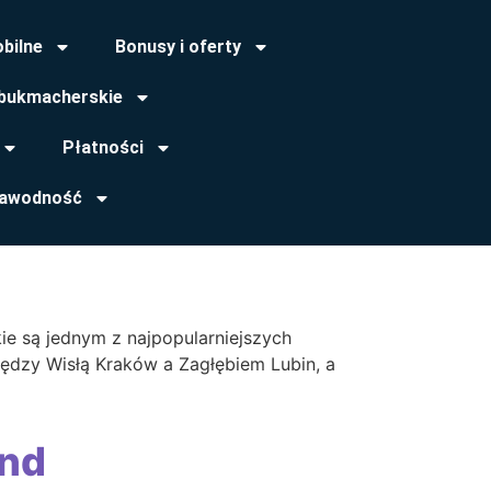
obilne
Bonusy i oferty
bukmacherskie
Płatności
zawodność
ie są jednym z najpopularniejszych
ędzy Wisłą Kraków a Zagłębiem Lubin, a
and