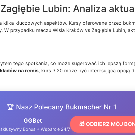
Zagłębie Lubin: Analiza aktu
na kilka kluczowych aspektów. Kursy oferowane przez buk
. W przypadku meczu Wisła Kraków vs Zagłębie Lubin, akt
ytem tego spotkania, co może sugerować ich lepszą formę 
kładów na remis
, kurs 3.20 może być interesującą opcją d
🏆 Nasz Polecany Bukmacher Nr 1
GGBet
🎁 ODBIERZ MÓJ BO
skluzywny Bonus + Wsparcie 24/7