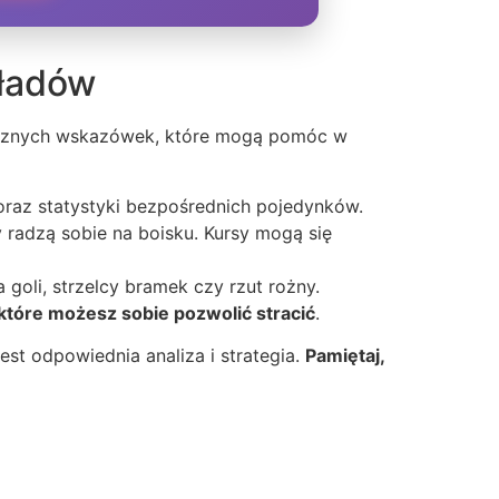
kładów
ktycznych wskazówek, które mogą pomóc w
raz statystyki bezpośrednich pojedynków.
radzą sobie na boisku. Kursy mogą się
 goli, strzelcy bramek czy rzut rożny.
 które możesz sobie pozwolić stracić
.
st odpowiednia analiza i strategia.
Pamiętaj,