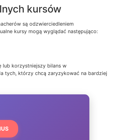
alnych kursów
macherów są odzwierciedleniem
ualne kursy mogą wyglądać następująco:
lub korzystniejszy bilans w
la tych, którzy chcą zaryzykować na bardziej
NUS