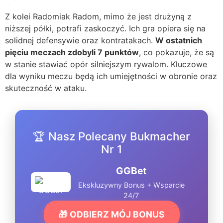
Z kolei Radomiak Radom, mimo że jest drużyną z
niższej półki, potrafi zaskoczyć. Ich gra opiera się na
solidnej defensywie oraz kontratakach.
W ostatnich
pięciu meczach zdobyli 7 punktów
, co pokazuje, że są
w stanie stawiać opór silniejszym rywalom. Kluczowe
dla wyniku meczu będą ich umiejętności w obronie oraz
skuteczność w ataku.
🏆 Nasz Polecany Bukmacher
Nr 1
GGBet
Ekskluzywny Bonus + Wsparcie
24/7
🎁 ODBIERZ MÓJ BONUS