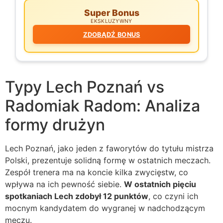
Super Bonus
EKSKLUZYWNY
ZDOBĄDŹ BONUS
Typy Lech Poznań vs
Radomiak Radom: Analiza
formy drużyn
Lech Poznań, jako jeden z faworytów do tytułu mistrza
Polski, prezentuje solidną formę w ostatnich meczach.
Zespół trenera ma na koncie kilka zwycięstw, co
wpływa na ich pewność siebie.
W ostatnich pięciu
spotkaniach Lech zdobył 12 punktów
, co czyni ich
mocnym kandydatem do wygranej w nadchodzącym
meczu.