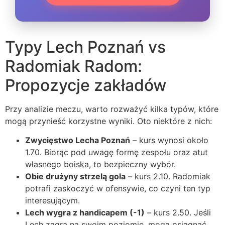
Typy Lech Poznań vs
Radomiak Radom:
Propozycje zakładów
Przy analizie meczu, warto rozważyć kilka typów, które
mogą przynieść korzystne wyniki. Oto niektóre z nich:
Zwycięstwo Lecha Poznań
– kurs wynosi około
1.70. Biorąc pod uwagę formę zespołu oraz atut
własnego boiska, to bezpieczny wybór.
Obie drużyny strzelą gola
– kurs 2.10. Radomiak
potrafi zaskoczyć w ofensywie, co czyni ten typ
interesującym.
Lech wygra z handicapem (-1)
– kurs 2.50. Jeśli
Lech zagra na swoim poziomie, mogą osiągnąć