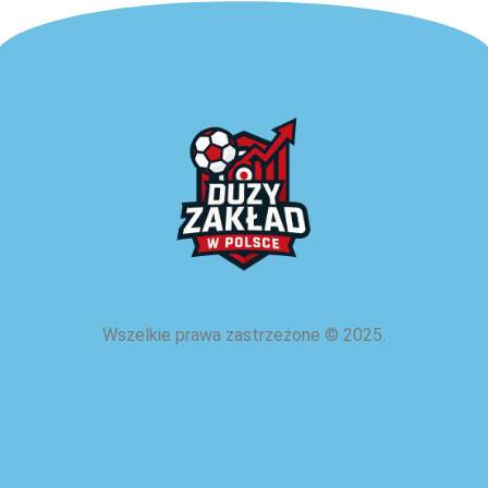
Wszelkie prawa zastrzeżone
©
2025.
o nas