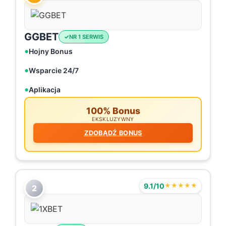
GGBET
NR 1 SERWIS
Hojny Bonus
Wsparcie 24/7
Aplikacja
100% Bonus
EKSKLUZYWNY
ZDOBĄDŹ BONUS
9.1/10
★★★★★
2