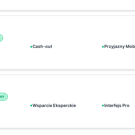
Cash-out
Przyjazny Mob
NY
Wsparcie Eksperckie
Interfejs Pro