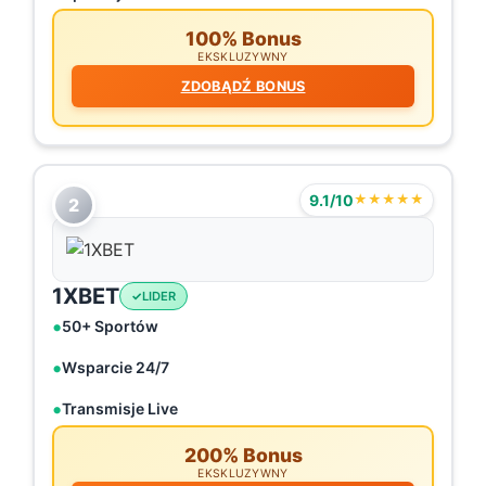
100% Bonus
EKSKLUZYWNY
ZDOBĄDŹ BONUS
9.1/10
★★★★★
2
1XBET
LIDER
50+ Sportów
Wsparcie 24/7
Transmisje Live
200% Bonus
EKSKLUZYWNY