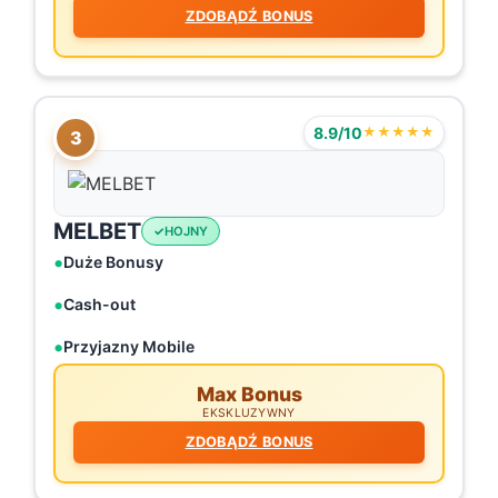
ZDOBĄDŹ BONUS
8.9/10
★★★★★
3
MELBET
HOJNY
Duże Bonusy
Cash-out
Przyjazny Mobile
Max Bonus
EKSKLUZYWNY
ZDOBĄDŹ BONUS