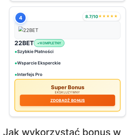
8.7/10
★★★★★
4
22BET
KOMPLETNY
Szybkie Płatności
Wsparcie Eksperckie
Interfejs Pro
Super Bonus
EKSKLUZYWNY
ZDOBĄDŹ BONUS
Jak wykorzystać bonus w