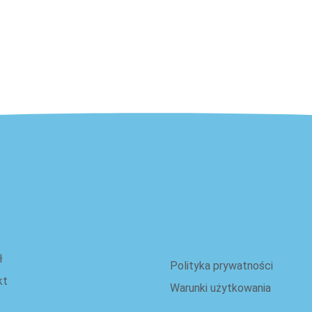
nas
Prawne
ł
Polityka prywatności
kt
Warunki użytkowania