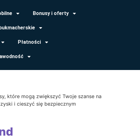
obilne
Bonusy i oferty
bukmacherskie
Płatności
zawodność
nusy, które mogą zwiększyć Twoje szanse na
zyski i cieszyć się bezpiecznym
and