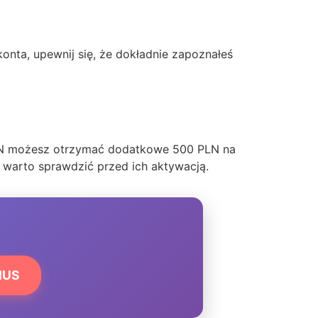
konta, upewnij się, że dokładnie zapoznałeś
 PLN możesz otrzymać dodatkowe 500 PLN na
e warto sprawdzić przed ich aktywacją.
NUS