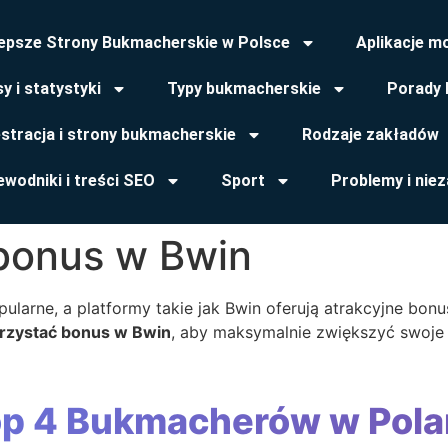
lepsze Strony Bukmacherskie w Polsce
Aplikacje m
y i statystyki
Typy bukmacherskie
Porady 
estracja i strony bukmacherskie
Rodzaje zakładów
wodniki i treści SEO
Sport
Problemy i nie
bonus w Bwin
pularne, a platformy takie jak Bwin oferują atrakcyjne bo
rzystać bonus w Bwin
, aby maksymalnie zwiększyć swoje 
p 4 Bukmacherów w Pol