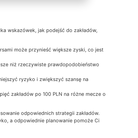
ilka wskazówek, jak podejść do zakładów,
sami może przynieść większe zyski, co jest
ższe niż rzeczywiste prawdopodobieństwo
niejszyć ryzyko i zwiększyć szansę na
a pięć zakładów po 100 PLN na różne mecze o
osowanie odpowiednich strategii zakładów.
ryzyko, a odpowiednie planowanie pomoże Ci