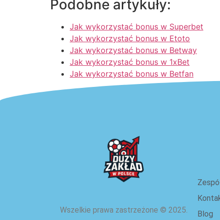
Podobne artykuły:
Jak wykorzystać bonus w Superbet
Jak wykorzystać bonus w Etoto
Jak wykorzystać bonus w Betway
Jak wykorzystać bonus w 1xBet
Jak wykorzystać bonus w Betfan
o 
Zespó
Konta
Wszelkie prawa zastrzeżone
©
2025.
Blog