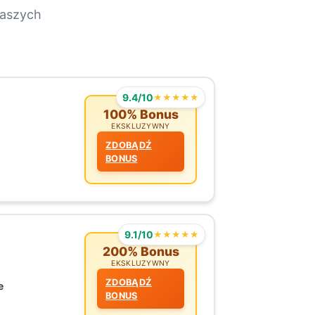
naszych
9.4/10
★★★★★
100% Bonus
EKSKLUZYWNY
ZDOBĄDŹ
BONUS
9.1/10
★★★★★
200% Bonus
EKSKLUZYWNY
ZDOBĄDŹ
e
BONUS