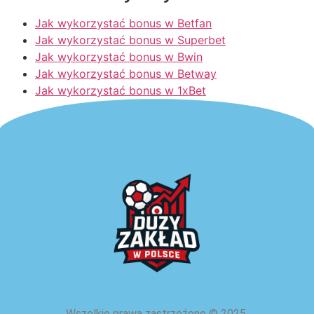
Jak wykorzystać bonus w Betfan
Jak wykorzystać bonus w Superbet
Jak wykorzystać bonus w Bwin
Jak wykorzystać bonus w Betway
Jak wykorzystać bonus w 1xBet
Wszelkie prawa zastrzeżone
©
2025.