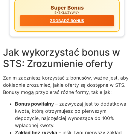
Super Bonus
EKSKLUZYWNY
ZDOBĄDŹ BONUS
Jak wykorzystać bonus w
STS: Zrozumienie oferty
Zanim zaczniesz korzystać z bonusów, ważne jest, aby
dokładnie zrozumieć, jakie oferty są dostępne w STS.
Bonusy mogą przybierać różne formy, takie jak:
Bonus powitalny
– zazwyczaj jest to dodatkowa
kwota, którą otrzymujesz po pierwszym
depozycie, najczęściej wynosząca do 100%
wpłaconej kwoty.
Zakład bez ryzyka
– jeśli Twój pierwszy zakład