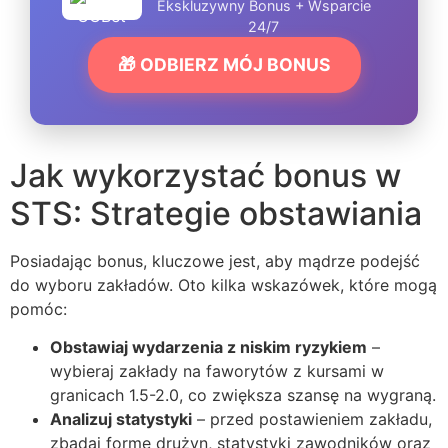
Ekskluzywny Bonus + Wsparcie
24/7
🎁 ODBIERZ MÓJ BONUS
Jak wykorzystać bonus w
STS: Strategie obstawiania
Posiadając bonus, kluczowe jest, aby mądrze podejść
do wyboru zakładów. Oto kilka wskazówek, które mogą
pomóc:
Obstawiaj wydarzenia z niskim ryzykiem
–
wybieraj zakłady na faworytów z kursami w
granicach 1.5-2.0, co zwiększa szansę na wygraną.
Analizuj statystyki
– przed postawieniem zakładu,
zbadaj formę drużyn, statystyki zawodników oraz