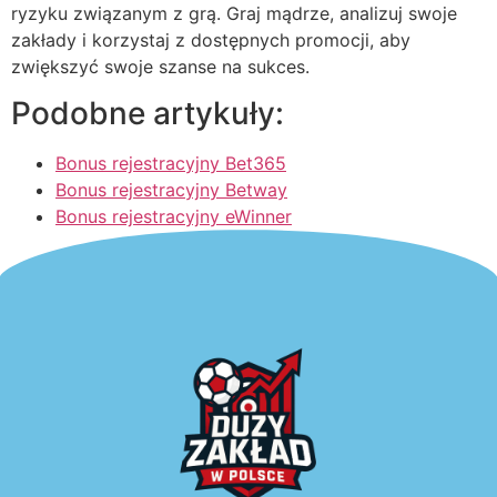
ryzyku związanym z grą. Graj mądrze, analizuj swoje
zakłady i korzystaj z dostępnych promocji, aby
zwiększyć swoje szanse na sukces.
Podobne artykuły:
Bonus rejestracyjny Bet365
Bonus rejestracyjny Betway
Bonus rejestracyjny eWinner