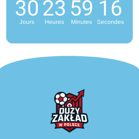
30
23
59
16
Jours
Heures
Minutes
Secondes