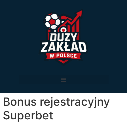
Bonus rejestracyjny
Superbet