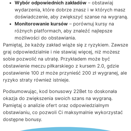
Wybór odpowiednich zakładów
– obstawiaj
wydarzenia, które dobrze znasz i w których masz
doświadczenie, aby zwiększyć szanse na wygraną.
Monitorowanie kursów
– porównuj kursy na
różnych platformach, aby znaleźć najlepsze
możliwości do obstawiania.
Pamiętaj, że każdy zakład wiąże się z ryzykiem. Zawsze
graj odpowiedzialnie i nie stawiaj więcej, niż możesz
sobie pozwolić na utratę. Przykładem może być
obstawienie meczu piłkarskiego z kursem 2.0, gdzie
postawienie 100 zł może przynieść 200 zł wygranej, ale
ryzyko straty również istnieje.
Podsumowując, kod bonusowy 22Bet to doskonała
okazja do zwiększenia swoich szans na wygraną.
Pamiętaj o analizie ofert oraz odpowiedzialnym
obstawianiu, co pozwoli Ci maksymalnie wykorzystać
dostępne bonusy.