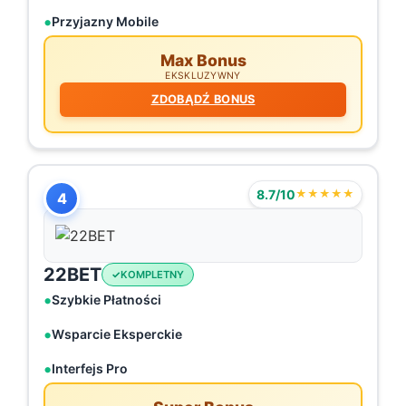
Przyjazny Mobile
Max Bonus
EKSKLUZYWNY
ZDOBĄDŹ BONUS
8.7/10
★★★★★
4
22BET
KOMPLETNY
Szybkie Płatności
Wsparcie Eksperckie
Interfejs Pro