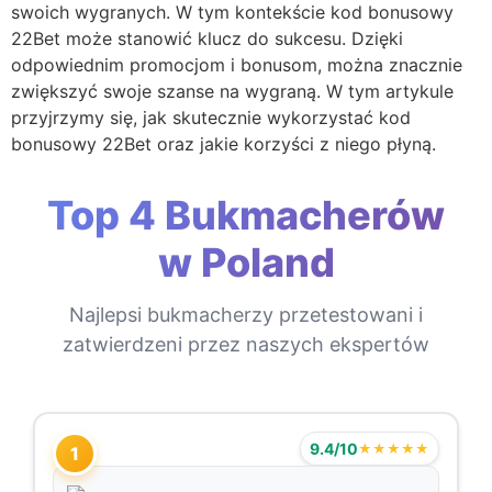
swoich wygranych. W tym kontekście kod bonusowy
22Bet może stanowić klucz do sukcesu. Dzięki
odpowiednim promocjom i bonusom, można znacznie
zwiększyć swoje szanse na wygraną. W tym artykule
przyjrzymy się, jak skutecznie wykorzystać kod
bonusowy 22Bet oraz jakie korzyści z niego płyną.
Top 4 Bukmacherów
w Poland
Najlepsi bukmacherzy przetestowani i
zatwierdzeni przez naszych ekspertów
9.4/10
★★★★★
1