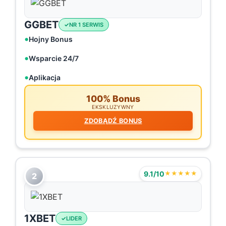
GGBET
NR 1 SERWIS
Hojny Bonus
Wsparcie 24/7
Aplikacja
100% Bonus
EKSKLUZYWNY
ZDOBĄDŹ BONUS
9.1/10
★★★★★
2
1XBET
LIDER