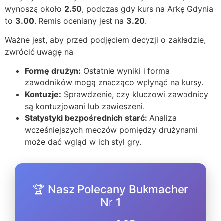
wynoszą około
2.50
, podczas gdy kurs na Arkę Gdynia
to
3.00
. Remis oceniany jest na
3.20
.
Ważne jest, aby przed podjęciem decyzji o zakładzie,
zwrócić uwagę na:
Formę drużyn:
Ostatnie wyniki i forma
zawodników mogą znacząco wpłynąć na kursy.
Kontuzje:
Sprawdzenie, czy kluczowi zawodnicy
są kontuzjowani lub zawieszeni.
Statystyki bezpośrednich starć:
Analiza
wcześniejszych meczów pomiędzy drużynami
może dać wgląd w ich styl gry.
🏆 Nasz Polecany Bukmacher
Nr 1