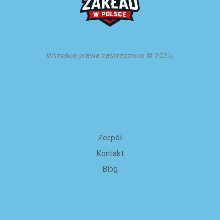
Wszelkie prawa zastrzeżone
©
2025.
o nas
Zespół
Kontakt
Blog