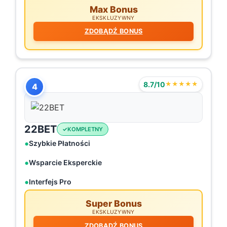
Max Bonus
EKSKLUZYWNY
ZDOBĄDŹ BONUS
8.7/10
★★★★★
4
22BET
KOMPLETNY
Szybkie Płatności
Wsparcie Eksperckie
Interfejs Pro
Super Bonus
EKSKLUZYWNY
ZDOBĄDŹ BONUS