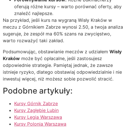
oferują różne kursy – warto porównać oferty, aby
znaleźć najlepsze.
Na przykład, jeśli kurs na wygraną Wisły Kraków w
meczu z Górnikiem Zabrze wynosi 2.50, a twoja analiza
sugeruje, że zespół ma 60% szans na zwycięstwo,
warto rozważyć taki zakład.
Podsumowując, obstawianie meczów z udziałem
Wisły
Kraków
może być opłacalne, jeśli zastosujesz
odpowiednie strategie. Pamiętaj jednak, że zawsze
istnieje ryzyko, dlatego obstawiaj odpowiedzialnie i nie
inwestuj więcej, niż możesz sobie pozwolić stracić.
Podobne artykuły:
Kursy Górnik Zabrze
Kursy Zagłębie Lubin
Kursy Legia Warszawa
Kursy Polonia Warszawa