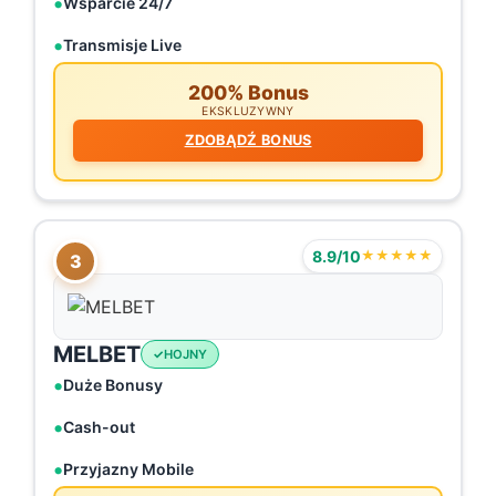
Wsparcie 24/7
Transmisje Live
200% Bonus
EKSKLUZYWNY
ZDOBĄDŹ BONUS
8.9/10
★★★★★
3
MELBET
HOJNY
Duże Bonusy
Cash-out
Przyjazny Mobile