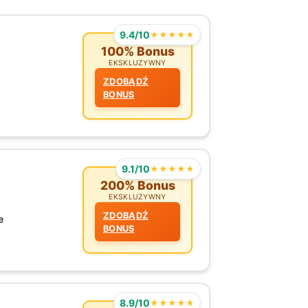
9.4/10
★★★★★
100% Bonus
EKSKLUZYWNY
ZDOBĄDŹ
BONUS
9.1/10
★★★★★
200% Bonus
EKSKLUZYWNY
ZDOBĄDŹ
e
BONUS
8.9/10
★★★★★