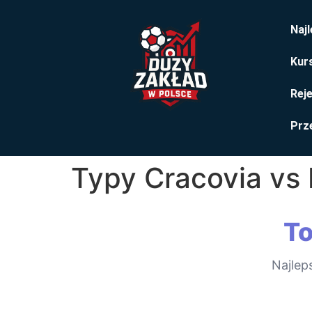
Naj
Kurs
Rej
Prze
Typy Cracovia vs
To
Najlep