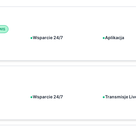
WIS
Wsparcie 24/7
Aplikacja
Wsparcie 24/7
Transmisje Liv