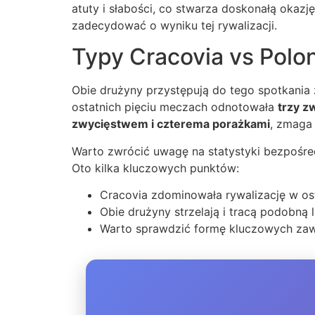
atuty i słabości, co stwarza doskonałą okaz
zadecydować o wyniku tej rywalizacji.
Typy Cracovia vs Polo
Obie drużyny przystępują do tego spotkania 
ostatnich pięciu meczach odnotowała
trzy z
zwycięstwem i czterema porażkami
, zmaga 
Warto zwrócić uwagę na statystyki bezpośredn
Oto kilka kluczowych punktów:
Cracovia zdominowała rywalizację w os
Obie drużyny strzelają i tracą podobną 
Warto sprawdzić formę kluczowych zawod