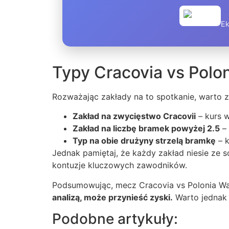
Ek
Typy Cracovia vs Polo
Rozważając zakłady na to spotkanie, warto z
Zakład na zwycięstwo Cracovii
– kurs w
Zakład na liczbę bramek powyżej 2.5
– 
Typ na obie drużyny strzelą bramkę
– k
Jednak pamiętaj, że każdy zakład niesie ze 
kontuzje kluczowych zawodników.
Podsumowując, mecz Cracovia vs Polonia Wa
analizą, może przynieść zyski.
Warto jednak 
Podobne artykuły: