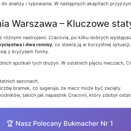
ję do analizy i typowania. W następnych akapitach przyjr
nia Warszawa – Kluczowe staty
z różnymi nastrojami. Cracovia, po kilku dobrych występa
wycięstwa i dwa remisy
, co stawia ją w korzystnej sytuacj
się z kryzysem formy.
ich spotkań tych drużyn. W ostatnich pięciu meczach, Crac
tatnich sezonach.
liczbę bramek, co sugeruje, że mecz może być zacięty.
ników, takich jak napastnik Cracovii, który zdobył ostat
🏆 Nasz Polecany Bukmacher Nr 1