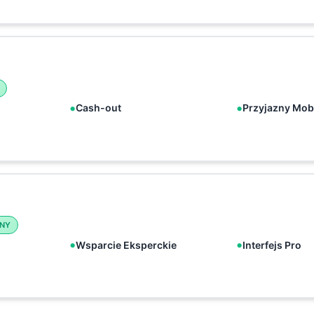
Cash-out
Przyjazny Mob
NY
Wsparcie Eksperckie
Interfejs Pro