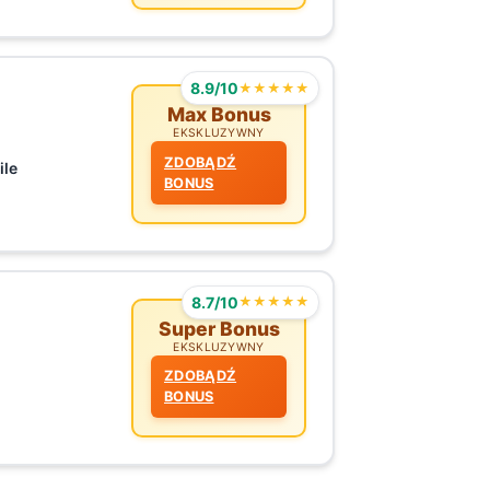
8.9/10
★★★★★
Max Bonus
EKSKLUZYWNY
ZDOBĄDŹ
ile
BONUS
8.7/10
★★★★★
Super Bonus
EKSKLUZYWNY
ZDOBĄDŹ
BONUS