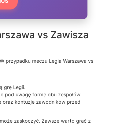
NUS
arszawa vs Zawisza
. W przypadku meczu Legia Warszawa vs
 grę Legii.
orąc pod uwagę formę obu zespołów.
je oraz kontuzje zawodników przed
 może zaskoczyć. Zawsze warto grać z