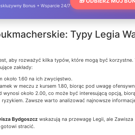
🎁 ODBIERZ MÓJ BO
skluzywny Bonus + Wsparcie 24/7
bukmacherskie: Typy Legia W
est, aby rozważyć kilka typów, które mogą być korzystne
jące zakłady:
 około 1.60 na ich zwycięstwo.
amek w meczu z kursem 1.80, biorąc pod uwagę ofensywną
d wynosi około 2.00, co może być interesującą opcją, bi
 z ryzykiem. Zawsze warto analizować najnowsze informac
wisza Bydgoszcz
wskazują na przewagę Legii, ale Zawisza
 gotowi stracić.