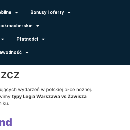
obilne
Bonusy i oferty
bukmacherskie
Płatności
zawodność
szcz
jących wydarzeń w polskiej piłce nożnej.
awimy
typy Legia Warszawa vs Zawisza
iku.
and