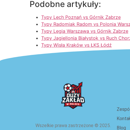
Podobne artykuły:
Typy Lech Poznań vs Górnik Zabrze
Typy Radomiak Radom vs Polonia Wars
Typy Legia Warszawa vs Górnik Zabrze
Typy Jagiellonia Białystok vs Ruch Cho
Typy Wisła Kraków vs ŁKS Łódź
o 
Zespó
Konta
Wszelkie prawa zastrzeżone
©
2025.
Blog