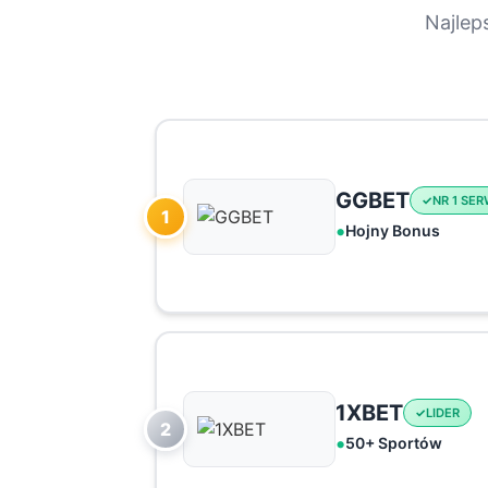
Najlep
GGBET
NR 1 SER
1
Hojny Bonus
1XBET
LIDER
2
50+ Sportów