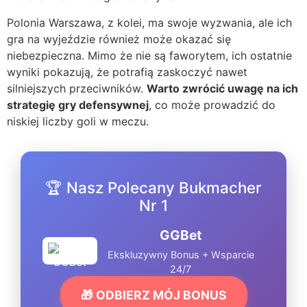
Polonia Warszawa, z kolei, ma swoje wyzwania, ale ich
gra na wyjeździe również może okazać się
niebezpieczna. Mimo że nie są faworytem, ich ostatnie
wyniki pokazują, że potrafią zaskoczyć nawet
silniejszych przeciwników.
Warto zwrócić uwagę na ich
strategię gry defensywnej
, co może prowadzić do
niskiej liczby goli w meczu.
🏆 Nasz Polecany Bukmacher
Nr 1
GGBet
Ekskluzywny Bonus + Wsparcie
24/7
🎁 ODBIERZ MÓJ BONUS