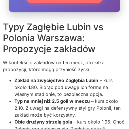
Typy Zagłębie Lubin vs
Polonia Warszawa:
Propozycje zakładów
W kontekście zakładów na ten mecz, oto kilka
propozycji, które mogą przynieść zyski:
Zakład na zwycięstwo Zagłębia Lubin
– kurs
około 1.80. Biorąc pod uwagę ich formę na
własnym stadionie, to bezpieczna opcja.
Typ na mniej niż 2.5 goli w meczu
– kurs około
2.10. Z uwagi na defensywny styl gry Polonii, ten
zakład może być korzystny.
Obie drużyny strzelą gola
– kurs około 1.95. Choć
Polonia gra defensywnie, Zagłębie potrafi