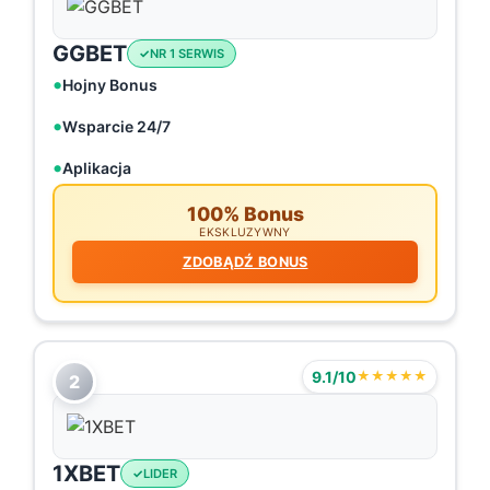
GGBET
NR 1 SERWIS
Hojny Bonus
Wsparcie 24/7
Aplikacja
100% Bonus
EKSKLUZYWNY
ZDOBĄDŹ BONUS
9.1/10
★★★★★
2
1XBET
LIDER