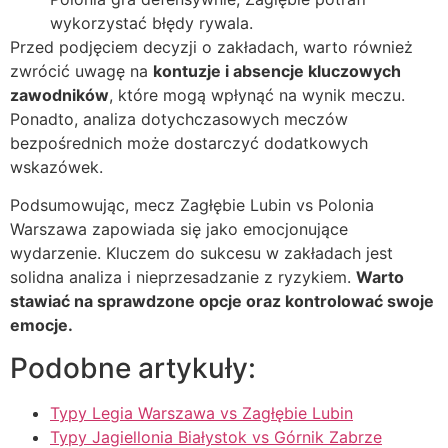
wykorzystać błędy rywala.
Przed podjęciem decyzji o zakładach, warto również
zwrócić uwagę na
kontuzje i absencje kluczowych
zawodników
, które mogą wpłynąć na wynik meczu.
Ponadto, analiza dotychczasowych meczów
bezpośrednich może dostarczyć dodatkowych
wskazówek.
Podsumowując, mecz Zagłębie Lubin vs Polonia
Warszawa zapowiada się jako emocjonujące
wydarzenie. Kluczem do sukcesu w zakładach jest
solidna analiza i nieprzesadzanie z ryzykiem.
Warto
stawiać na sprawdzone opcje oraz kontrolować swoje
emocje.
Podobne artykuły:
Typy Legia Warszawa vs Zagłębie Lubin
Typy Jagiellonia Białystok vs Górnik Zabrze