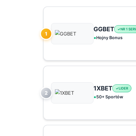
GGBET
NR 1 SER
1
Hojny Bonus
1XBET
LIDER
2
50+ Sportów