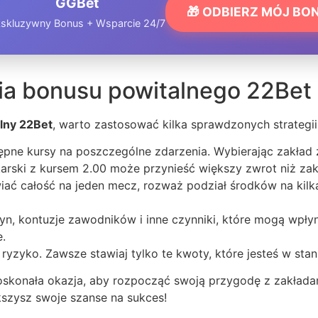
GGBet
🎁 ODBIERZ MÓJ BO
skluzywny Bonus + Wsparcie 24/7
ia bonusu powitalnego 22Bet
lny 22Bet
, warto zastosować kilka sprawdzonych strategii
ępne kursy na poszczególne zdarzenia. Wybierając zakład
karski z kursem 2.00 może przynieść większy zwrot niż zak
wiać całość na jeden mecz, rozważ podział środków na kilk
żyn, kontuzje zawodników i inne czynniki, które mogą wpły
.
yzyko. Zawsze stawiaj tylko te kwoty, które jesteś w stani
skonała okazja, aby rozpocząć swoją przygodę z zakłada
kszysz swoje szanse na sukces!