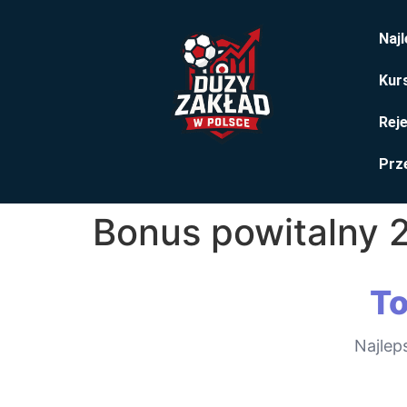
Naj
Kurs
Rej
Prze
Bonus powitalny 
To
Najlep