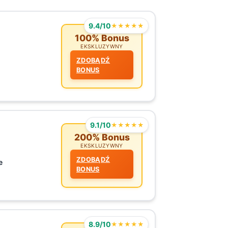
9.4/10
★★★★★
100% Bonus
EKSKLUZYWNY
ZDOBĄDŹ
BONUS
9.1/10
★★★★★
200% Bonus
EKSKLUZYWNY
ZDOBĄDŹ
e
BONUS
8.9/10
★★★★★