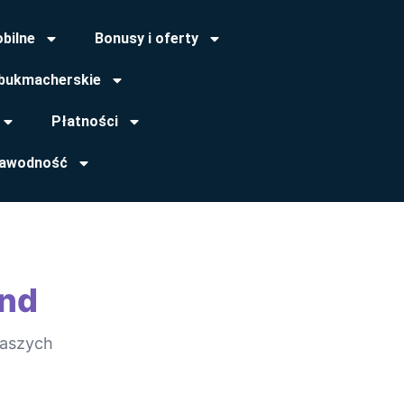
obilne
Bonusy i oferty
bukmacherskie
Płatności
zawodność
and
naszych