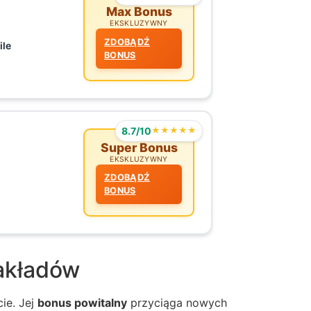
Max Bonus
EKSKLUZYWNY
ZDOBĄDŹ
ile
BONUS
8.7/10
★★★★★
Super Bonus
EKSKLUZYWNY
ZDOBĄDŹ
BONUS
akładów
ie. Jej
bonus powitalny
przyciąga nowych