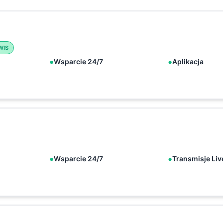
WIS
Wsparcie 24/7
Aplikacja
Wsparcie 24/7
Transmisje Liv