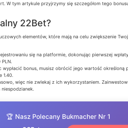
tart. W tym artykule przyjrzymy się szczegółom tego bonus
talny 22Bet?
luczowych elementów, które mają na celu zwiększenie Two
rejestrowaniu się na platformie, dokonując pierwszej wpł
 PLN.
c wypłacić bonus, musisz obrócić jego wartość określoną 
 1.40.
asowo, więc nie zwlekaj z ich wykorzystaniem. Zainwestow
 niespodzianek.
🏆 Nasz Polecany Bukmacher Nr 1