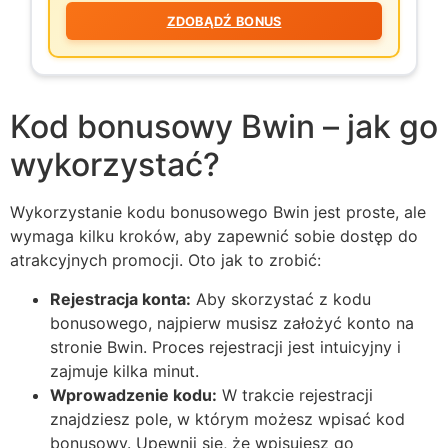
ZDOBĄDŹ BONUS
Kod bonusowy Bwin – jak go
wykorzystać?
Wykorzystanie kodu bonusowego Bwin jest proste, ale
wymaga kilku kroków, aby zapewnić sobie dostęp do
atrakcyjnych promocji. Oto jak to zrobić:
Rejestracja konta:
Aby skorzystać z kodu
bonusowego, najpierw musisz założyć konto na
stronie Bwin. Proces rejestracji jest intuicyjny i
zajmuje kilka minut.
Wprowadzenie kodu:
W trakcie rejestracji
znajdziesz pole, w którym możesz wpisać kod
bonusowy. Upewnij się, że wpisujesz go