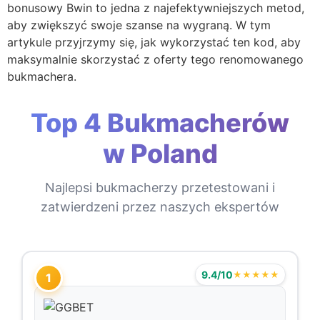
bonusowy Bwin to jedna z najefektywniejszych metod,
aby zwiększyć swoje szanse na wygraną. W tym
artykule przyjrzymy się, jak wykorzystać ten kod, aby
maksymalnie skorzystać z oferty tego renomowanego
bukmachera.
Top 4 Bukmacherów
w Poland
Najlepsi bukmacherzy przetestowani i
zatwierdzeni przez naszych ekspertów
9.4/10
★★★★★
1