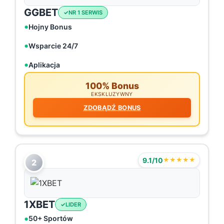
GGBET
NR 1 SERWIS
Hojny Bonus
Wsparcie 24/7
Aplikacja
100% Bonus
EKSKLUZYWNY
ZDOBĄDŹ BONUS
9.1/10
★★★★★
2
1XBET
LIDER
50+ Sportów