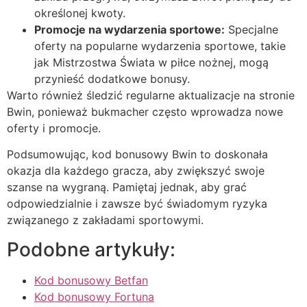
określonej kwoty.
Promocje na wydarzenia sportowe:
Specjalne
oferty na popularne wydarzenia sportowe, takie
jak Mistrzostwa Świata w piłce nożnej, mogą
przynieść dodatkowe bonusy.
Warto również śledzić regularne aktualizacje na stronie
Bwin, ponieważ bukmacher często wprowadza nowe
oferty i promocje.
Podsumowując, kod bonusowy Bwin to doskonała
okazja dla każdego gracza, aby zwiększyć swoje
szanse na wygraną. Pamiętaj jednak, aby grać
odpowiedzialnie i zawsze być świadomym ryzyka
związanego z zakładami sportowymi.
Podobne artykuły:
Kod bonusowy Betfan
Kod bonusowy Fortuna