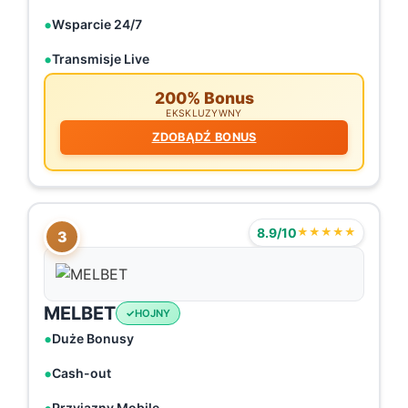
Wsparcie 24/7
Transmisje Live
200% Bonus
EKSKLUZYWNY
ZDOBĄDŹ BONUS
8.9/10
★★★★★
3
MELBET
HOJNY
Duże Bonusy
Cash-out
Przyjazny Mobile