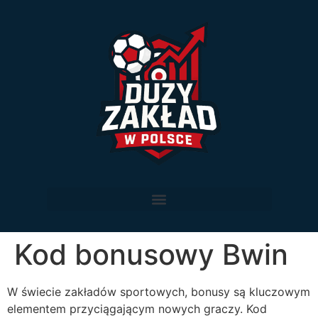
Kod bonusowy Bwin
W świecie zakładów sportowych, bonusy są kluczowym
elementem przyciągającym nowych graczy. Kod